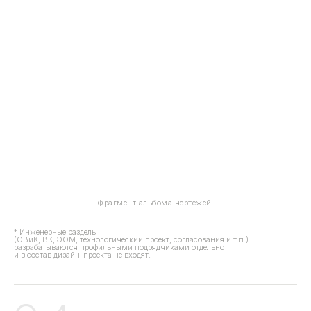
Фрагмент альбома чертежей
* Инженерные разделы
(ОВиК, ВК, ЭОМ, технологический проект, согласования и т.п.)
разрабатываются профильными подрядчиками отдельно
и в состав дизайн-проекта не входят.